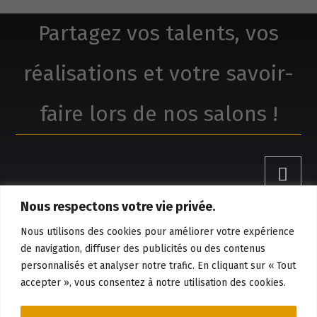
Partagez vos talents, vos
réalisations et votre savoir-
faire lors de nos salons !
Nous respectons votre vie privée.
Claude Boivin, réalisations
Nous utilisons des cookies pour améliorer votre expérience
de navigation, diffuser des publicités ou des contenus
personnalisés et analyser notre trafic. En cliquant sur « Tout
Réservation et information
accepter », vous consentez à notre utilisation des cookies.

819-384-8528