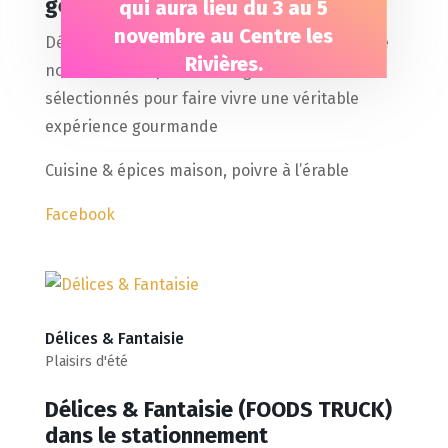
géniale et originale?
qui aura lieu du 3 au 5
novembre au Centre les
Découvrez nos boîtes découverte, remplies de
Rivières.
nos différents produits soigneusement
sélectionnés pour faire vivre une véritable
expérience gourmande
Cuisine & épices maison, poivre à l’érable
Facebook
Délices & Fantaisie
Plaisirs d'été
Délices & Fantaisie (FOODS TRUCK)
dans le stationnement