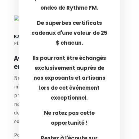
ondes de Rythme FM.
De superbes certificats
cadeaux d'une valeur de 25
Kanellé
$ chacun.
Plaisirs d'été
Ils pourront être échangés
Avez-vous déjà goûté au bonheur
en format miniature ?
exclusivement auprès de
nos exposants et artisans
Nos mini-pancakes ne sont pas seulement
mignons, ils sont incroyablement moelleux et
lors de cet événement
préparés avec passion. Que vous les aimiez
exceptionnel.
nappés de chocolat fondant, de fruits frais ou
Ne ratez pas cette
de sirop d’érable, chaque bouchée est une
explosion de douceur.
opportunité !
Pourquoi les choisir ?
Restez à l'écoute sur