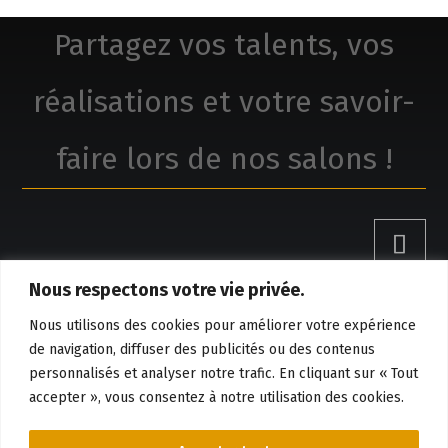
Partagez vos talents, vos
réalisations et votre savoir-
faire lors de nos salons !
Nous respectons votre vie privée.
Claude Boivin, réalisations
Nous utilisons des cookies pour améliorer votre expérience
de navigation, diffuser des publicités ou des contenus
personnalisés et analyser notre trafic. En cliquant sur « Tout
Réservation et information
accepter », vous consentez à notre utilisation des cookies.

819-384-8528