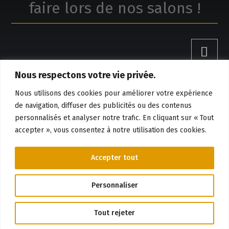
faire lors de nos salons !
Nous respectons votre vie privée.
Claude Boivin, réalisations
Nous utilisons des cookies pour améliorer votre expérience
de navigation, diffuser des publicités ou des contenus
personnalisés et analyser notre trafic. En cliquant sur « Tout
Réservation et information
accepter », vous consentez à notre utilisation des cookies.

819-384-8528
Accepter tout
Politique de confidentialité
Personnaliser
© 2026 – Lyne Chauvette, tous droits réservés.
Tout rejeter