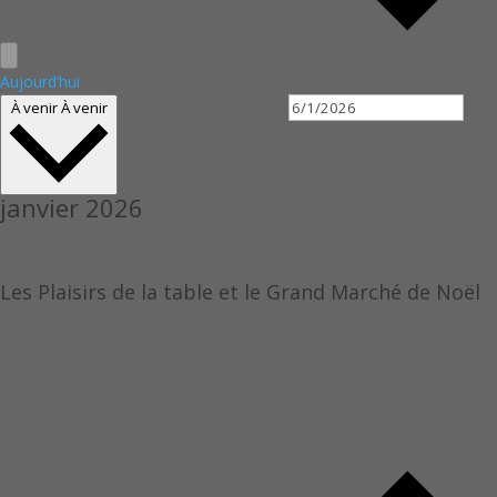
Aujourd’hui
Sélectionnez une date.
À venir
À venir
janvier 2026
mar
6
Les Plaisirs de la table et le Grand Marché de Noël
7 novembre, 2025
au
9 novembre, 2026
Centre Les Rivières
4225 Bd des Forges,, Trois-Rivières, Québec,
Canada
Les Plaisirs de la Table et le Grand Marché de Noël Du 7 au 9
novembre 2025 Plongez dans la magie des fêtes lors de cet
événement chaleureux et festif […]