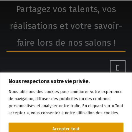
Partagez vos talents, vos
réalisations et votre savoir-
faire lors de nos salons !
Nous respectons votre vie privée.
Claude Boivin, réalisations
Nous utilisons des cookies pour améliorer votre expérience
de navigation, diffuser des publicités ou des contenus
personnalisés et analyser notre trafic. En cliquant sur « Tout
Réservation et information
accepter », vous consentez à notre utilisation des cookies.

819-384-8528
Accepter tout