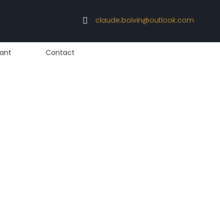
claude.boivin@outlook.com

ant
Contact