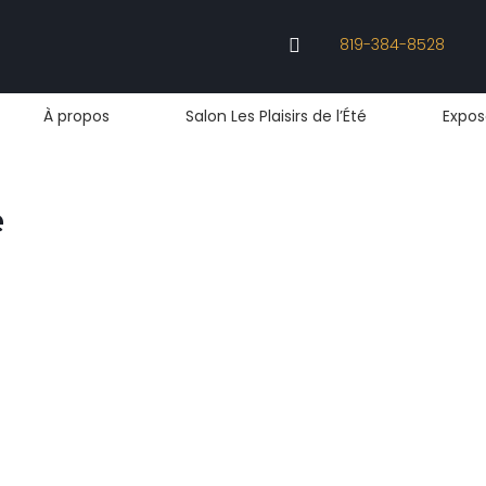
819-384-8528

À propos
Salon Les Plaisirs de l’Été
Expos
e