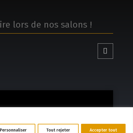
ire lors de nos salons !
026 – Lyne Chauvette, tous droits réservés.
Personnaliser
Tout rejeter
Accepter tout