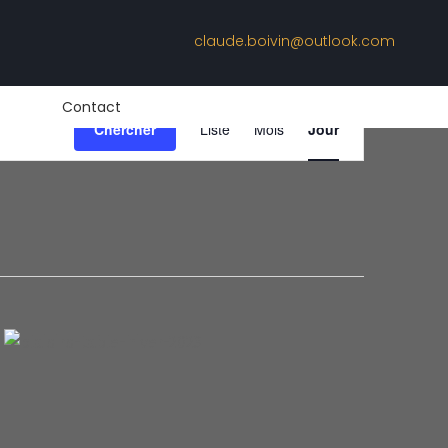
claude.boivin@outlook.com
Navigation
Contact
Chercher
Liste
Mois
Jour
de
vues
Évènement