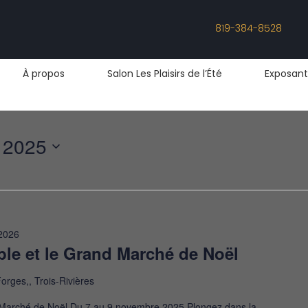
819-384-8528
À propos
Salon Les Plaisirs de l’Été
Exposant
 2025
2026
able et le Grand Marché de Noël
orges,, Trois-Rivières
nd Marché de Noël Du 7 au 9 novembre 2025 Plongez dans la