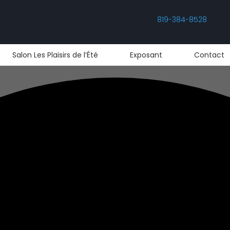
819-384-8528
Salon Les Plaisirs de l’Été
Exposant
Contact