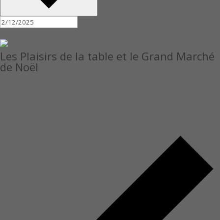
Toute la journée
Les Plaisirs de la table et le Grand Marché
de Noël
7 novembre, 2025
au
9 novembre, 2026
Centre Les Rivières
4225 Bd des Forges,, Trois-Rivières
Les Plaisirs de la Table et le Grand Marché de Noël Du 7 au 9
novembre 2025 Plongez dans la magie des fêtes lors de cet
événement chaleureux et festif […]