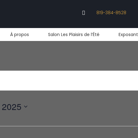
819-384-8528

À propos
Salon Les Plaisirs de l’Été
Exposant
 2025