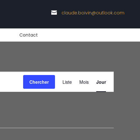

claude.boivin@outlook.com
Contact
Navigation
Chercher
Liste
Mois
Jour
de
vues
Évènement