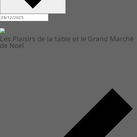
Toute la journée
Les Plaisirs de la table et le Grand Marché
de Noël
7 novembre, 2025
au
9 novembre, 2026
Centre Les Rivières
4225 Bd des Forges,, Trois-Rivières
Les Plaisirs de la Table et le Grand Marché de Noël Du 7 au 9
novembre 2025 Plongez dans la magie des fêtes lors de cet
événement chaleureux et festif […]