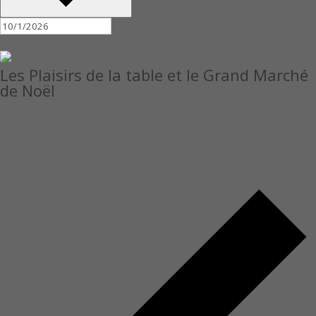
Toute la journée
Les Plaisirs de la table et le Grand Marché
de Noël
7 novembre, 2025
au
9 novembre, 2026
Centre Les Rivières
4225 Bd des Forges,, Trois-Rivières
Les Plaisirs de la Table et le Grand Marché de Noël Du 7 au 9
novembre 2025 Plongez dans la magie des fêtes lors de cet
événement chaleureux et festif […]