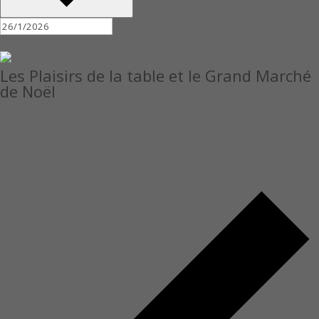
Toute la journée
Les Plaisirs de la table et le Grand Marché
de Noël
7 novembre, 2025
au
9 novembre, 2026
Centre Les Rivières
4225 Bd des Forges,, Trois-Rivières
Les Plaisirs de la Table et le Grand Marché de Noël Du 7 au 9
novembre 2025 Plongez dans la magie des fêtes lors de cet
événement chaleureux et festif […]