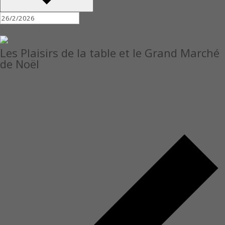
Toute la journée
Les Plaisirs de la table et le Grand Marché
de Noël
7 novembre, 2025
au
9 novembre, 2026
Centre Les Rivières
4225 Bd des Forges,, Trois-Rivières
Les Plaisirs de la Table et le Grand Marché de Noël Du 7 au 9
novembre 2025 Plongez dans la magie des fêtes lors de cet
événement chaleureux et festif […]