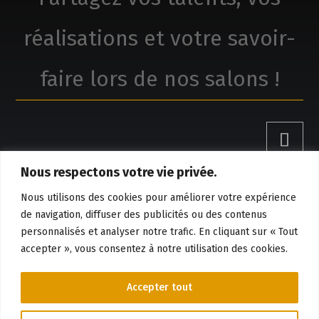
réalisations et votre savoir-
faire lors de nos salons !
Nous respectons votre vie privée.
Claude Boivin, réalisations
Nous utilisons des cookies pour améliorer votre expérience
de navigation, diffuser des publicités ou des contenus
personnalisés et analyser notre trafic. En cliquant sur « Tout
Réservation et information
accepter », vous consentez à notre utilisation des cookies.

819-384-8528
Accepter tout